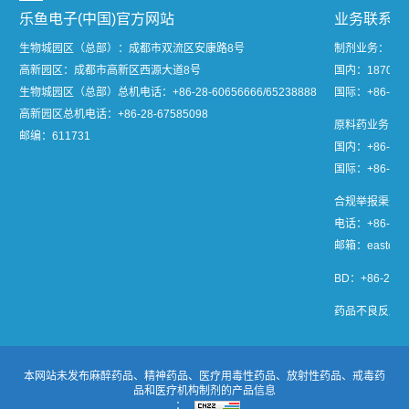
乐鱼电子(中国)官方网站
业务联系
生物城园区（总部）：成都市双流区安康路8号
制剂业务：
高新园区：成都市高新区西源大道8号
国内：1870811
生物城园区（总部）总机电话：
+86-28-60656666/65238888
国际：+86-28-
高新园区总机电话：
+86-28-67585098
原料药业务：
邮编：611731
国内：+86-28-
国际：+86-28-8
合规举报渠道
电话：+86-28-6
邮箱：easton@b
BD：+86-28-8
药品不良反应报告：p
本网站未发布麻醉药品、精神药品、医疗用毒性药品、放射性药品、戒毒药
品和医疗机构制剂的产品信息
：